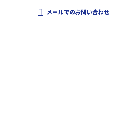
メールでのお問い合わせ
事・配管工事や各種設備工事にご対応！
ホーム
業務案内
施工実績
採用情報
会社概要
ブログ
サイトマップ
お問い合わせ
匝瑳市のオヨカワ設備工業は水道工事・配管工事や各
種設備工事にご対応！
〒289-2113