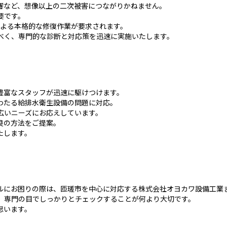
響など、想像以上の二次被害につながりかねません。
要です。
による本格的な修復作業が要求されます。
べく、専門的な診断と対応策を迅速に実施いたします。
豊富なスタッフが迅速に駆けつけます。
わたる給排水衛生設備の問題に対応。
広いニーズにお応えしています。
良の方法をご提案。
たします。
ルにお困りの際は、匝瑳市を中心に対応する株式会社オヨカワ設備工業
、専門の目でしっかりとチェックすることが何より大切です。
思います。