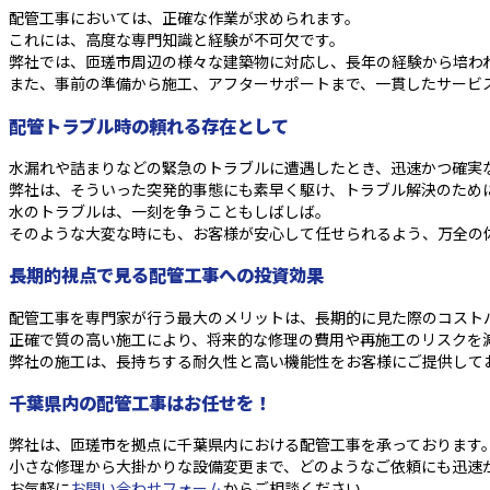
配管工事においては、正確な作業が求められます。
これには、高度な専門知識と経験が不可欠です。
弊社では、匝瑳市周辺の様々な建築物に対応し、長年の経験から培わ
また、事前の準備から施工、アフターサポートまで、一貫したサービ
配管トラブル時の頼れる存在として
水漏れや詰まりなどの緊急のトラブルに遭遇したとき、迅速かつ確実
弊社は、そういった突発的事態にも素早く駆け、トラブル解決のため
水のトラブルは、一刻を争うこともしばしば。
そのような大変な時にも、お客様が安心して任せられるよう、万全の
長期的視点で見る配管工事への投資効果
配管工事を専門家が行う最大のメリットは、長期的に見た際のコスト
正確で質の高い施工により、将来的な修理の費用や再施工のリスクを
弊社の施工は、長持ちする耐久性と高い機能性をお客様にご提供して
千葉県内の配管工事はお任せを！
弊社は、匝瑳市を拠点に千葉県内における配管工事を承っております
小さな修理から大掛かりな設備変更まで、どのようなご依頼にも迅速
お気軽に
お問い合わせフォーム
からご相談ください。