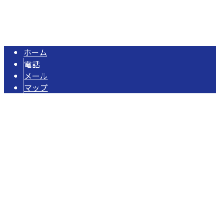
給排水衛生設備工事・水道工事は千葉県匝瑳市の株式会社オ
Copyright © 匝瑳市のオヨカワ設備工業は水道工事・配管工事や各種設備
工事にご対応！. All rights reserved.
ホーム
電話
メール
マップ