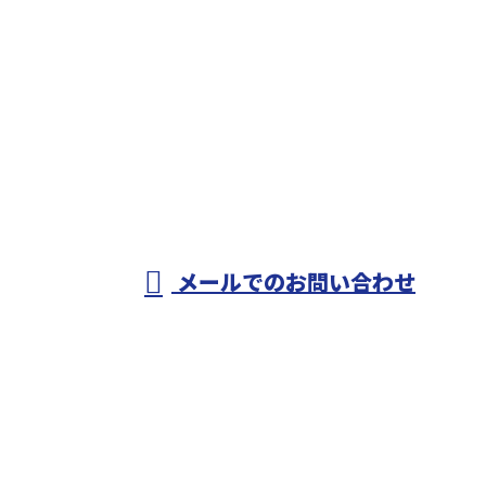
お電話でのお問い合わせ
0479-79-2707
匝瑳市のオヨカワ
設備工業は水道工
受付／8：00～17：00
メールでのお問い合わせ
事・配管工事や各種設備工事にご対応！
ホーム
業務案内
施工実績