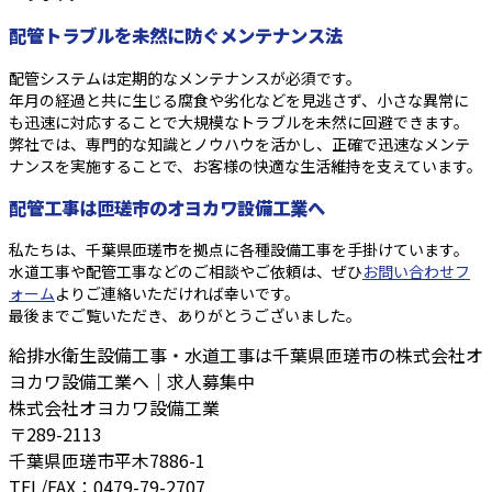
配管トラブルを未然に防ぐメンテナンス法
配管システムは定期的なメンテナンスが必須です。
年月の経過と共に生じる腐食や劣化などを見逃さず、小さな異常に
も迅速に対応することで大規模なトラブルを未然に回避できます。
弊社では、専門的な知識とノウハウを活かし、正確で迅速なメンテ
ナンスを実施することで、お客様の快適な生活維持を支えています。
配管工事は匝瑳市のオヨカワ設備工業へ
私たちは、千葉県匝瑳市を拠点に各種設備工事を手掛けています。
水道工事や配管工事などのご相談やご依頼は、ぜひ
お問い合わせフ
ォーム
よりご連絡いただければ幸いです。
最後までご覧いただき、ありがとうございました。
給排水衛生設備工事・水道工事は千葉県匝瑳市の株式会社オ
ヨカワ設備工業へ｜求人募集中
株式会社オヨカワ設備工業
〒289-2113
千葉県匝瑳市平木7886-1
TEL/FAX：0479-79-2707