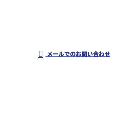
0479-79-2707
匝瑳市のオヨカワ
設備工業は水道工
受付／8：00～17：00
メールでのお問い合わせ
事・配管工事や各種設備工事にご対応！
ホーム
業務案内
施工実績
採用情報
会社概要
ブログ