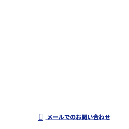
お問い合わせ
お電話でのお問い合わせ
0479-79-2707
匝瑳市のオヨカワ
設備工業は水道工
受付／8：00～17：00
メールでのお問い合わせ