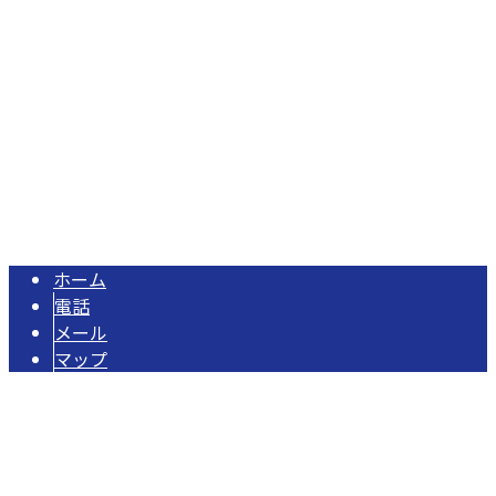
TEL/FAX：0479-79-2707
給排水衛生設備工事・水道工事は千葉県匝瑳市の株式会社オ
Copyright © 匝瑳市のオヨカワ設備工業は水道工事・配管工事や各種設備
工事にご対応！. All rights reserved.
ホーム
電話
メール
マップ