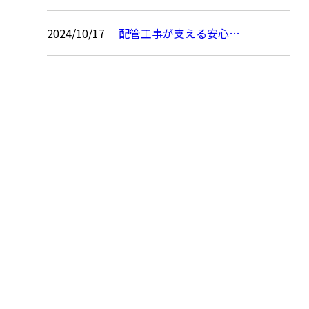
2024/10/17
配管工事が支える安心…
お問い合わせ
お電話でのお問い合わせ
0479-79-2707
匝瑳市のオヨカワ
設備工業は水道工
受付／8：00～17：00