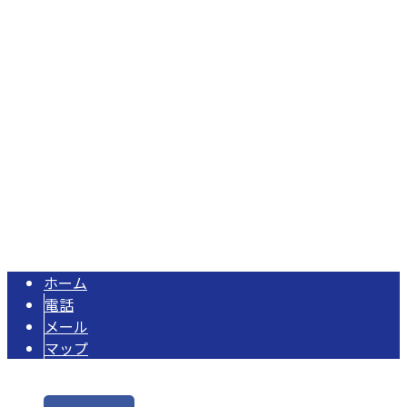
Googleマップで確認する
TEL/FAX：0479-79-2707
給排水衛生設備工事・水道工事は千葉県匝瑳市の株式会社オ
Copyright © 匝瑳市のオヨカワ設備工業は水道工事・配管工事や各種設備
工事にご対応！. All rights reserved.
ホーム
電話
メール
マップ