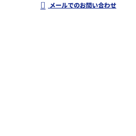
メールでのお問い合わせ
事・配管工事や各種設備工事にご対応！
ホーム
業務案内
施工実績
採用情報
会社概要
ブログ
サイトマップ
お問い合わせ
匝瑳市のオヨカワ設備工業は水道工事・配管工事や各
種設備工事にご対応！
〒289-2113
千葉県匝瑳市平木7886-1