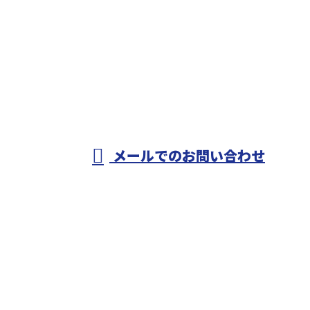
お電話でのお問い合わせ
0479-79-2707
匝瑳市のオヨカワ
設備工業は水道工
受付／8：00～17：00
メールでのお問い合わせ
事・配管工事や各種設備工事にご対応！
ホーム
業務案内
施工実績
採用情報